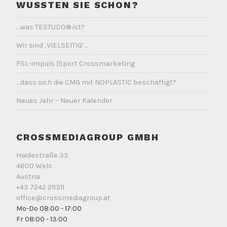
WUSSTEN SIE SCHON?
…was TESTUDO® ist?
Wir sind ‚VIELSEITIG’…
FSL-Impuls |Sport Crossmarketing
…dass sich die CMG mit NOPLASTIC beschäftigt?
Neues Jahr – Neuer Kalender
CROSSMEDIAGROUP GMBH
Haidestraße 33
4600 Wels
Austria
+43 7242 211311
office@crossmediagroup.at
Mo-Do 08:00 - 17:00
Fr 08:00 - 13:00