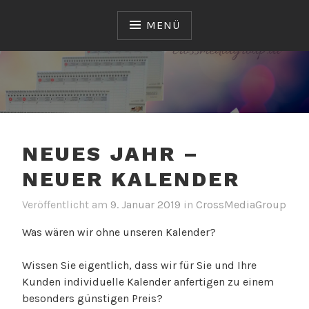
Zum
Inhalt
MENÜ
springen
CROSSMEDIAGROUP
GMBH
NEUES JAHR –
NEUER KALENDER
Veröffentlicht am
9. Januar 2019
v
in
CrossMediaGroup
o
Was wären wir ohne unseren Kalender?
n
S
Wissen Sie eigentlich, dass wir für Sie und Ihre
a
Kunden individuelle Kalender anfertigen zu einem
n
besonders günstigen Preis?
d