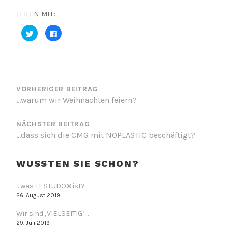
TEILEN MIT:
K
K
l
l
i
i
c
c
k
k
,
,
u
u
BEITRAGSNAVIGATION
m
m
ü
a
b
u
VORHERIGER BEITRAG
e
f
r
F
…warum wir Weihnachten feiern?
T
a
w
c
i
e
t
b
NÄCHSTER BEITRAG
t
o
…dass sich die CMG mit NOPLASTIC beschäftigt?
e
o
r
k
z
z
u
u
t
t
WUSSTEN SIE SCHON?
e
e
i
i
l
l
e
e
…was TESTUDO® ist?
n
n
26. August 2019
(
(
W
W
i
i
Wir sind ‚VIELSEITIG’…
r
r
d
d
29. Juli 2019
i
i