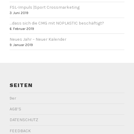
n
n
n
n
FSL-Impuls |Sport Crossmarketing
e
e
3. Juni 2019
u
u
e
e
m
m
…dass sich die CMG mit NOPLASTIC beschäftigt?
F
F
e
e
6. Februar 2019
n
n
s
s
t
t
Neues Jahr – Neuer Kalender
e
e
9. Januar 2019
r
r
g
g
e
e
ö
ö
f
f
f
f
n
n
e
e
t
t
)
)
SEITEN
9er
AGB’S
DATENSCHUTZ
FEEDBACK