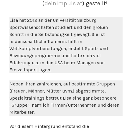
(
deinImpuls.at
) gestellt!
r
a
F
Lisa hat 2012 an der Universität Salzburg
r
Sportwissenschaften studiert und den großen
e
Schritt in die Selbständigkeit gewagt. Sie ist
i
leidenschaftliche Trainerin, hilft in
t
Wettkampfvorbereitungen, erstellt Sport- und
a
Bewegungsprogramme und holte sich viel
g
Erfahrung u.a. in den USA beim Managen von
Freizeitsport Ligen.
Neben ihren zahlreichen, auf bestimmte Gruppen
(Frauen, Männer, Mütter uvm.) abgestimmte,
Spezialtrainings betreut Lisa eine ganz besondere
„Gruppe“, nämlich Firmen/Unternehmen und deren
Mitarbeiter.
Vor diesem Hintergrund entstand die