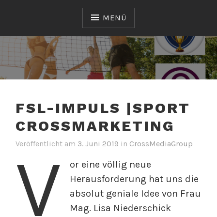
Zum
Inhalt
MENÜ
springen
CROSSMEDIAGROUP
GMBH
FSL-IMPULS |SPORT
CROSSMARKETING
Veröffentlicht am
3. Juni 2019
v
in
CrossMediaGroup
V
o
or eine völlig neue
n
Herausforderung hat uns die
S
a
absolut geniale Idee von Frau
n
Mag. Lisa Niederschick
d