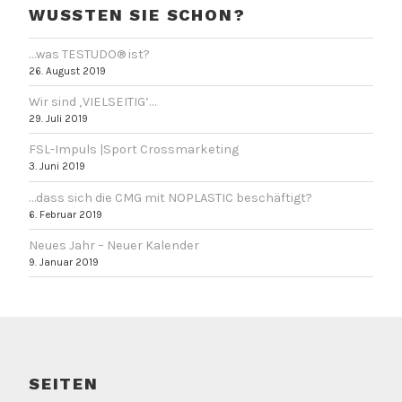
t
t
WUSSTEN SIE SCHON?
e
e
i
i
l
l
e
e
…was TESTUDO® ist?
n
n
26. August 2019
(
(
W
W
i
i
Wir sind ‚VIELSEITIG’…
r
r
d
d
29. Juli 2019
i
i
n
n
n
n
FSL-Impuls |Sport Crossmarketing
e
e
3. Juni 2019
u
u
e
e
m
m
…dass sich die CMG mit NOPLASTIC beschäftigt?
F
F
e
e
6. Februar 2019
n
n
s
s
t
t
Neues Jahr – Neuer Kalender
e
e
9. Januar 2019
r
r
g
g
e
e
ö
ö
f
f
f
f
n
n
e
e
t
t
)
)
SEITEN