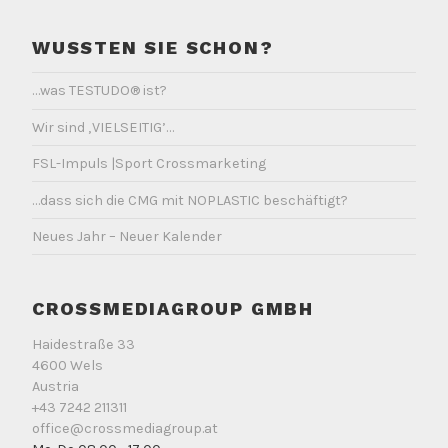
WUSSTEN SIE SCHON?
…was TESTUDO® ist?
Wir sind ‚VIELSEITIG’…
FSL-Impuls |Sport Crossmarketing
…dass sich die CMG mit NOPLASTIC beschäftigt?
Neues Jahr – Neuer Kalender
CROSSMEDIAGROUP GMBH
Haidestraße 33
4600 Wels
Austria
+43 7242 211311
office@crossmediagroup.at