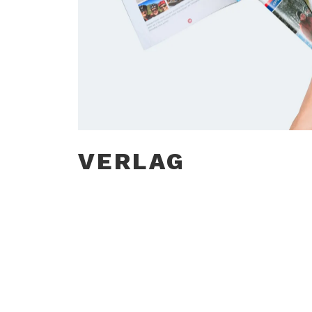
VERLAG
Ein Teilbereich unserer Arbeit mit
Printmedie
sowie deren Druck und Versand / Verteilung.
Der Gestaltungsprozess reicht vom Layout der Z
Positionierung der Texte in Kombination mit Bi
Bildnachbearbeitung bzw. -aufbereitung.