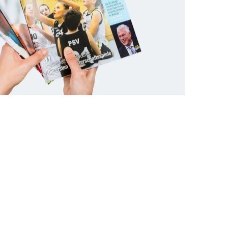
n
ist das Gestalten & Designen von Zeitschriften,
eitschrift bis zur Gestaltung der einzelnen Seite,
ldern, Grafiken und Inseraten, bis hin zur