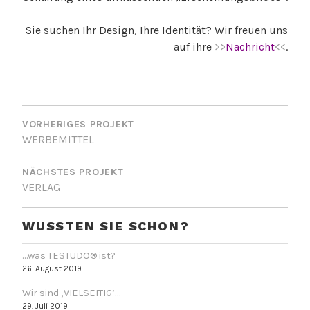
Sie suchen Ihr Design, Ihre Identität? Wir freuen uns
auf ihre
>>
Nachricht
<<
.
V
BEITRAGSNAVIGATION
e
r
VORHERIGES PROJEKT
WERBEMITTEL
s
c
NÄCHSTES PROJEKT
h
VERLAG
l
a
g
WUSSTEN SIE SCHON?
w
…was TESTUDO® ist?
o
26. August 2019
r
t
Wir sind ‚VIELSEITIG’…
e
29. Juli 2019