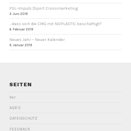
t
FSL-Impuls |Sport Crossmarketing
m
3. Juni 2019
i
…dass sich die CMG mit NOPLASTIC beschäftigt?
t
6. Februar 2019
I
Neues Jahr – Neuer Kalender
m
9. Januar 2019
a
g
e
SEITEN
9er
AGB’S
DATENSCHUTZ
FEEDBACK