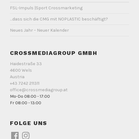
FSL-Impuls |Sport Crossmarketing
…dass sich die CMG mit NOPLASTIC beschäftigt?
Neues Jahr – Neuer Kalender
CROSSMEDIAGROUP GMBH
Haidestraße 33
4600 Wels
Austria
+43 7242 211311
office@crossmediagroup.at
Mo-Do 08:00 - 17:00
Fr 08:00 - 13:00
FOLGE UNS
Facebook
Instagram