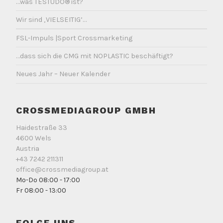
…was TESTUDO® ist?
Wir sind ‚VIELSEITIG’…
FSL-Impuls |Sport Crossmarketing
…dass sich die CMG mit NOPLASTIC beschäftigt?
Neues Jahr – Neuer Kalender
CROSSMEDIAGROUP GMBH
Haidestraße 33
4600 Wels
Austria
+43 7242 211311
office@crossmediagroup.at
Mo-Do 08:00 - 17:00
Fr 08:00 - 13:00
FOLGE UNS