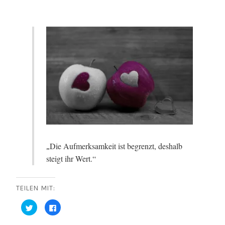
Die Aufmerksamkeit ist begrenzt, deshalb
„
steigt ihr Wert.“
TEILEN MIT:
K
K
l
l
i
i
c
c