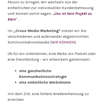
Person zu bringen. Wir wechseln von der
r
einheitlichen zur individuellen Kundenbetreuung
a
und können somit sagen: „
Uns ist kein Projekt zu
F
klein
“ .
r
e
Im
„Cross-Media-Marketing“
nützen wir die
i
verschiedenen und aufeinander abgestimmten
t
Kommunikationskanäle (
WIR KÖNNEN
).
a
g
Ob für ein
Unternehmen
, eine
Marke
, ein
Produkt
oder
eine
Dienstleistung
– wir entwickeln gemeinsam:
eine ganzheitliche
Kommunikationsstrategie
eine einheitliche Werbelininie
mit dem Ziel, eine höhere Wiedererkennung zu
erreichen.