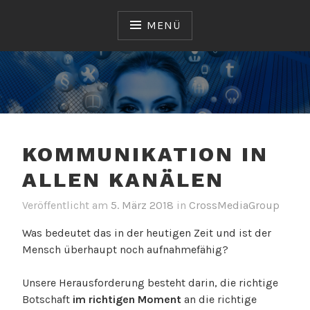
Zum
Inhalt
MENÜ
springen
CROSSMEDIAGROUP
GMBH
KOMMUNIKATION IN
ALLEN KANÄLEN
Veröffentlicht am
5. März 2018
v
in
CrossMediaGroup
o
Was bedeutet das in der heutigen Zeit und ist der
n
Mensch überhaupt noch aufnahmefähig?
S
a
Unsere Herausforderung besteht darin, die richtige
n
Botschaft
im richtigen Moment
an die richtige
d