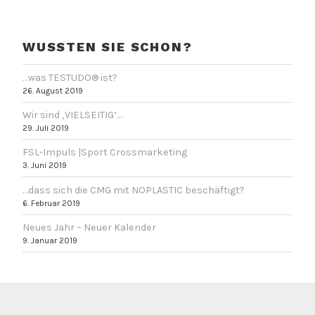
es
V
den
e
MEDISTICK
WUSSTEN SIE SCHON?
r
gibt?“
s
…was TESTUDO® ist?
c
26. August 2019
h
l
Wir sind ‚VIELSEITIG’…
29. Juli 2019
a
g
FSL-Impuls |Sport Crossmarketing
w
3. Juni 2019
o
…dass sich die CMG mit NOPLASTIC beschäftigt?
r
6. Februar 2019
t
Neues Jahr – Neuer Kalender
e
9. Januar 2019
t
M
e
d