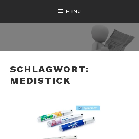
Zum
Inhalt
MENÜ
springen
CROSSMEDIAGROUP
GMBH
SCHLAGWORT:
MEDISTICK