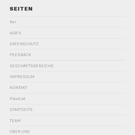
i
s
SEITEN
t
9er
i
c
AGB’S
k
DATENSCHUTZ
FEEDBACK
GESCHÄFTSBEREICHE
IMPRESSUM
KONTAKT
Plexit.at
STARTSEITE
TEAM
ÜBER UNS