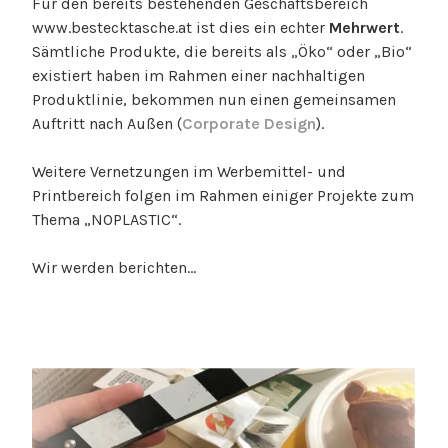
Für den bereits bestehenden Geschäftsbereich
www.bestecktasche.at ist dies ein echter
Mehrwert
.
Sämtliche Produkte, die bereits als „Öko“ oder „Bio“
existiert haben im Rahmen einer nachhaltigen
Produktlinie, bekommen nun einen gemeinsamen
Auftritt nach Außen (
Corporate Design
).
Weitere Vernetzungen im Werbemittel- und
Printbereich folgen im Rahmen einiger Projekte zum
Thema „NOPLASTIC“.
Wir werden berichten…
V
e
r
s
c