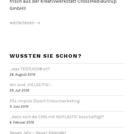
frisch aus der Kreativwerkstatt CrossMediaGroup
GmbH!!
„…
weiterlesen
→
dass
es
V
ein
e
NEUES
WUSSTEN SIE SCHON?
r
DESIGN
s
gibt
…was TESTUDO® ist?
c
bei
26. August 2019
h
bestecktasche.at?“
l
Wir sind ‚VIELSEITIG’…
29. Juli 2019
a
g
FSL-Impuls |Sport Crossmarketing
w
3. Juni 2019
o
…dass sich die CMG mit NOPLASTIC beschäftigt?
r
6. Februar 2019
t
Neues Jahr – Neuer Kalender