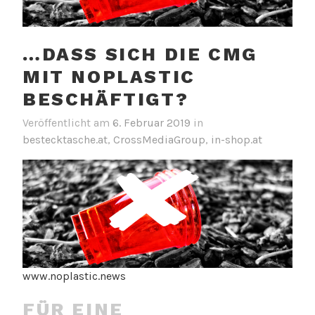
…DASS SICH DIE CMG
MIT NOPLASTIC
BESCHÄFTIGT?
Veröffentlicht am
6. Februar 2019
in
bestecktasche.at
,
CrossMediaGroup
,
in-shop.at
www.noplastic.news
FÜR EINE