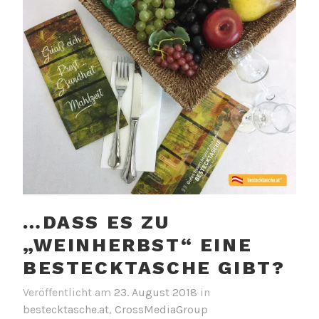
…DASS ES ZU
„WEINHERBST“ EINE
BESTECKTASCHE GIBT?
Veröffentlicht am
23. August 2018
in
bestecktasche.at
,
CrossMediaGroup