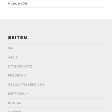
e
9. Januar 2019
t
I
m
a
g
e
SEITEN
9er
AGB’S
DATENSCHUTZ
FEEDBACK
GESCHÄFTSBEREICHE
IMPRESSUM
KONTAKT
Plexit.at