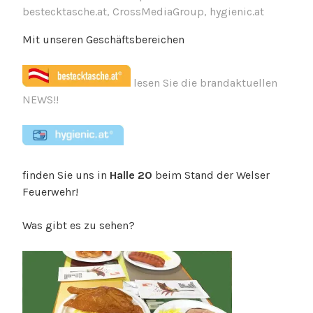
i
bestecktasche.at
,
CrossMediaGroup
,
hygienic.at
d
Mit unseren Geschäftsbereichen
e
n
t
lesen Sie die brandaktuellen
i
NEWS!!
t
y
,
c
finden Sie uns in
Halle 20
beim Stand der Welser
r
Feuerwehr!
o
s
Was gibt es zu sehen?
s
m
e
d
i
a