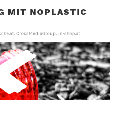
G MIT NOPLASTIC
sche.at
,
CrossMediaGroup
,
in-shop.at